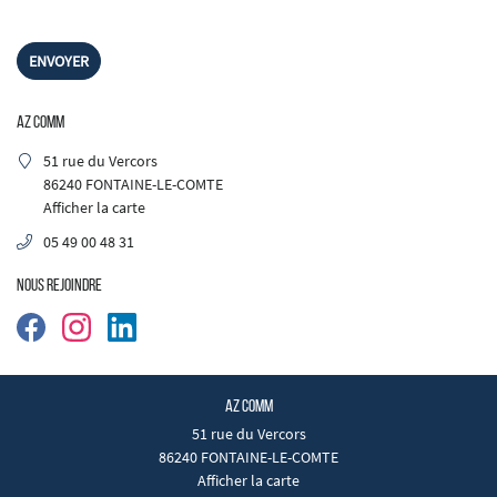
ésif – Covering
ENVOYER
jet publicitaire
s réalisations
AZ COMM
REJOIGNEZ-NOUS :
Actualités
51 rue du Vercors
86240 FONTAINE-LE-COMTE
Contact
Afficher la carte
05 49 00 48 31
NOUS REJOINDRE
AZ COMM
51 rue du Vercors
86240 FONTAINE-LE-COMTE
Afficher la carte