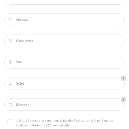
Adresse

Code postal

Ville

Sujet

Accueil
UNE QUESTION 
Message

ne – Grand format
J'ai lu et j'accepte les
conditions générales d'utilisation
et la
politique de
Impression
05 49 00 48 31
confidentialité
du site
AZ Communication
.