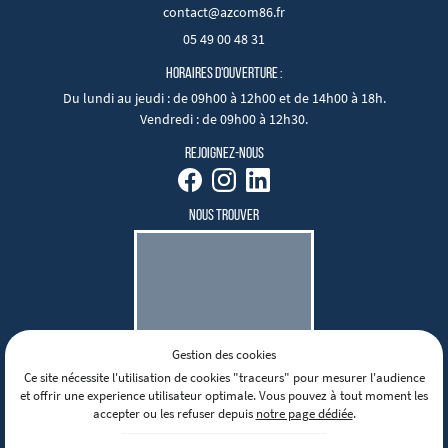
05 49 00 48 31
HORAIRES D'OUVERTURE :
Du lundi au jeudi
: de 09h00 à 12h00 et de 14h00 à 18h.
Vendredi
: de 09h00 à 12h30.
REJOIGNEZ-NOUS
NOUS TROUVER
Gestion des cookies
Mentions Légales
Ce site nécessite l'utilisation de cookies "traceurs" pour mesurer l'audience
Conditions générales d'utilisation
et offrir une experience utilisateur optimale. Vous pouvez à tout moment les
Politique de confidentialité
accepter ou les refuser depuis
notre page dédiée
.
Gestion des cookies