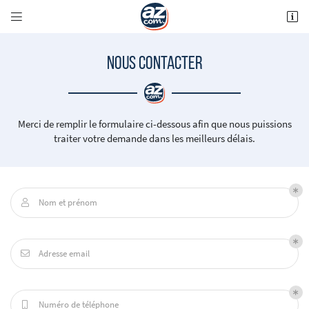


51 rue du Vercors
86240 FONTAINE-LE-COMTE
05 49 00 48 31
NOUS CONTACTER
Merci de remplir le formulaire ci-dessous afin que nous puissions
traiter votre demande dans les meilleurs délais.
Nom et prénom

Adresse email de réception

En cochant cette case, vous consentez à recevoir nos propositions commerciales à l'adresse
email indiqué ci-dessus. Vous pouvez vous désinscrire à tout moment en utilisant
le
Adresse email

formulaire de désinscription
.
INSCRIPTION
Numéro de téléphone
