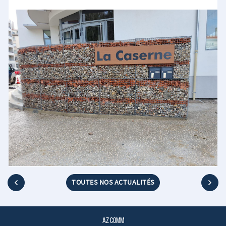
brossé, découpées et posées sur des plots. (1,2 photos).
Cette enseigne est conçue avec un caisson plié sur les 4 faces en
aspect Corten, permettant d’obtenir un aspect rouillé
esthétique et durable, tout en étant résistant, propre et
économique. (4,5 photos).
La Caserne de Poitiers est un ancien site des pompiers,
transformé pour accueillir des espaces de travail, des ateliers, de
l’hébergement et de la restauration, dans le but de redynamiser
le quartier de la gare.
TOUTES NOS ACTUALITÉS
AZ COMM